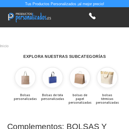
Tus Productos Personalizados ¡al mejor precio!
Inicio
EXPLORA NUESTRAS SUBCATEGORÍAS
Bolsas
Bolsas de tela
bolsas de
bolsas
personalizadas
personalizadas
papel
térmicas
per
personalizadas
personalizadas
par
Complementos: BOLSAS Y