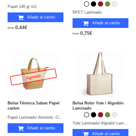
Papel 140 g/ m2.
RPET Laminado.
Añadir al carrito
Añadir al carrito
0,44€
Desde
0,75€
Desde
Agotado
Bolsa Térmica Saban Papel
Bolsa Rotin Yute / Algodón
carton
Laminado
Papel Laminado/ Aluminio. Cintas Acolchadas.
Yute Laminado/ Algodón Laminado.
Añadir al carrito
Añadir al carrito