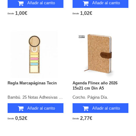
Añadir al carrito
Añadir al carrito
1,00€
1,02€
Desde
Desde
Regla Marcapáginas Tecin
Agenda Flinex año 2026
15x21 cm Din A5
Bambú. 25 Notas Adhesivas 4 x 4,5 cm. 125 Mininotas Adhesivas 1,2 x 4,5 cm.
Corcho. Página Día.
Añadir al carrito
Añadir al carrito
0,52€
2,77€
Desde
Desde