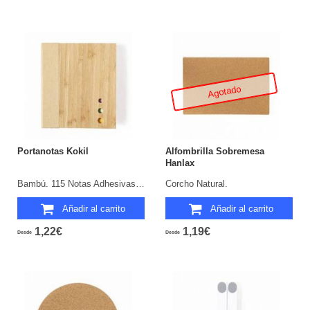
Agotado
Portanotas Kokil
Alfombrilla Sobremesa
Hanlax
Bambú. 115 Notas Adhesivas 6,5 x 9,5 cm. 115 Mininotas Adhesivas 4 x 5 cm. 420 Mininotas Adhesivas 1,2 x 4,2 cm.
Corcho Natural.
Añadir al carrito
Añadir al carrito
1,22€
1,19€
Desde
Desde