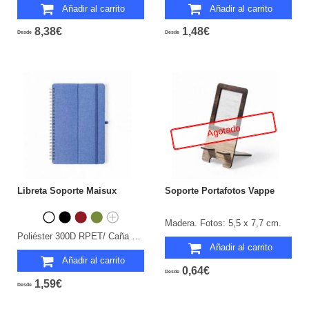
Añadir al carrito
Añadir al carrito
8,38€
1,48€
Desde
Desde
Agotado
Libreta Soporte Maisux
Soporte Portafotos Vappe
Madera. Fotos: 5,5 x 7,7 cm.
Poliéster 300D RPET/ Caña de Trigo/ PP. Portada Rígida. 70 Hojas.
Añadir al carrito
Añadir al carrito
0,64€
Desde
1,59€
Desde