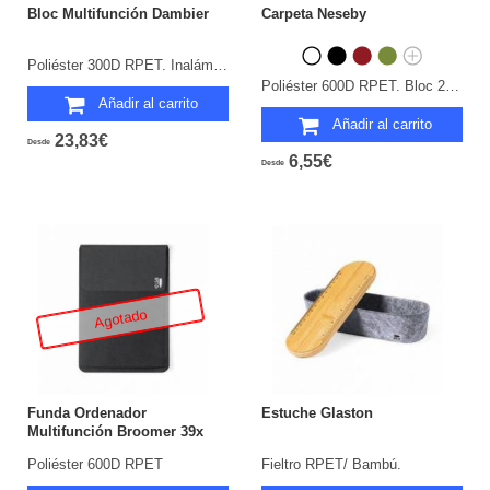
Bloc Multifunción Dambier
Carpeta Neseby
Poliéster 300D RPET. Inalámbrico 10W. 5000 mAh. Entrada y Salida Tipo C. Bloc 65 Hojas.
Poliéster 600D RPET. Bloc 20 Hojas.
Añadir al carrito
Añadir al carrito
23,83€
Desde
6,55€
Desde
Agotado
Funda Ordenador
Estuche Glaston
Multifunción Broomer 39x
28,5x 0,9 cm
Poliéster 600D RPET
Fieltro RPET/ Bambú.