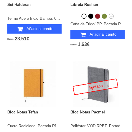
Set Halderan
Libreta Roshan
Termo Acero Inox/ Bambú, 640 ml. Bloc Polipiel/ Bambú, Portada Rígida, 80 Hojas. Bolígrafo Aluminio/ Bambú.
Caña de Trigo/ PP. Portada Rígida. 80 Hojas.
Añadir al carrito
Añadir al carrito
23,51€
Desde
1,63€
Desde
Agotado
Bloc Notas Tefan
Bloc Notas Pacmel
Cuero Reciclado. Portada Rígida. 100 Hojas.
Poliéster 600D RPET. Portada Rígida. 100 Hojas.