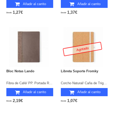
Añadir al carrito
Añadir al carrito
1,27€
1,37€
Desde
Desde
Agotado
Bloc Notas Lando
Libreta Soporte Fromky
Fibra de Café/ PP. Portada Rígida. 100 Hojas.
Corcho Natural/ Caña de Trigo/ PP. Portada Rígida. 70 Hojas.
Añadir al carrito
Añadir al carrito
2,19€
1,07€
Desde
Desde