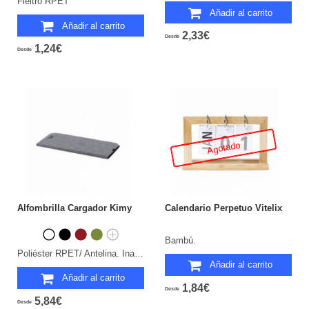
Fieltro RPET
Añadir al carrito
Añadir al carrito
2,33€
Desde
1,24€
Desde
Agotado
Alfombrilla Cargador Kimy
Calendario Perpetuo Vitelix
Bambú.
Poliéster RPET/ Antelina. Inalámbrico 10W.
Añadir al carrito
Añadir al carrito
1,84€
Desde
5,84€
Desde