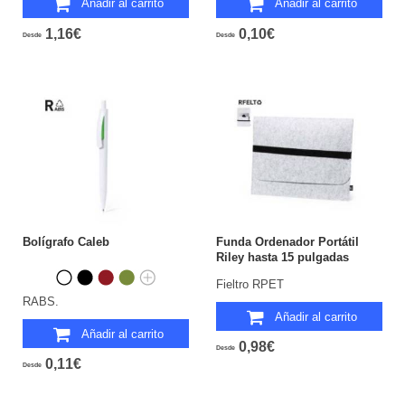
Añadir al carrito
Añadir al carrito
1,16€
0,10€
Desde
Desde
Bolígrafo Caleb
Funda Ordenador Portátil
Riley hasta 15 pulgadas
Fieltro RPET
RABS.
Añadir al carrito
Añadir al carrito
0,98€
Desde
0,11€
Desde