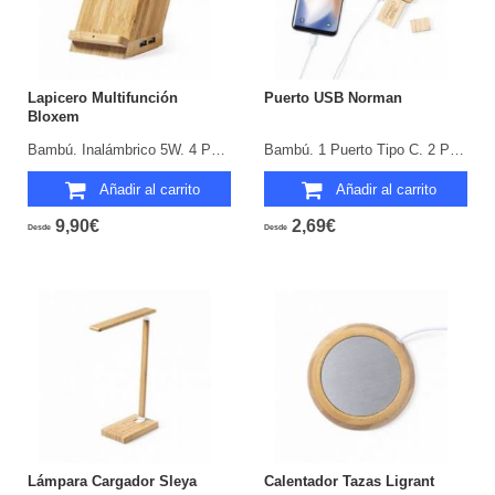
Lapicero Multifunción
Puerto USB Norman
Bloxem
Bambú. Inalámbrico 5W. 4 Puertos. USB 2.0.
Bambú. 1 Puerto Tipo C. 2 Puertos USB 2.0.
Añadir al carrito
Añadir al carrito
9,90€
2,69€
Desde
Desde
Lámpara Cargador Sleya
Calentador Tazas Ligrant