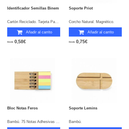
Identificador Semillas Binem
Soporte Priot
Cartón Reciclado. Tarjeta Papel Semilla. Flores Silvestres.
Corcho Natural. Magnético.
Añadir al carrito
Añadir al carrito
0,58€
0,75€
Desde
Desde
Bloc Notas Feros
Soporte Lemins
Bambú. 75 Notas Adhesivas 5 x 7 cm. 125 Mininotas Adhesivas 1,5 x 5 cm.
Bambú.