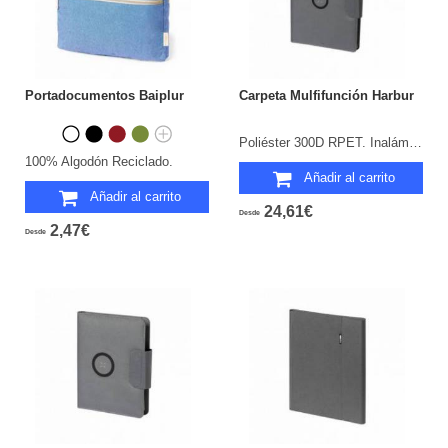
Portadocumentos Baiplur
Carpeta Mulfifunción Harbur
Poliéster 300D RPET. Inalámbrico 10W. 5000 mAh. Entrada y Salida Tipo C. Bloc 20 Hojas.
100% Algodón Reciclado.
Añadir al carrito
Añadir al carrito
24,61€
Desde
2,47€
Desde