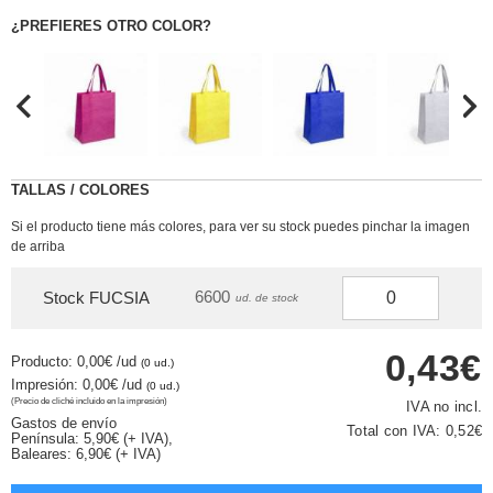
¿PREFIERES OTRO COLOR?
TALLAS / COLORES
Si el producto tiene más colores, para ver su stock puedes pinchar la imagen
de arriba
6600
Stock FUCSIA
ud. de stock
0,43€
Producto: 0,00€
/ud
(0 ud.)
Impresión: 0,00€
/ud
(0 ud.)
(Precio de cliché incluido en la impresión)
IVA no incl.
Gastos de envío
Total con IVA:
0,52€
Península: 5,90€ (+ IVA),
Baleares: 6,90€ (+ IVA)