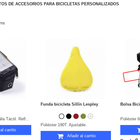
OS DE ACCESORIOS PARA BICICLETAS PERSONALIZADOS
ems
Funda bicicleta Sillín Lespley
Bolsa Bic
Poliéster 600D. Pantalla Táctil. Reflectante. Acolchado.
Poliéster 
Poliéster 190T. Ajustable.
al carrito
Añadir al carrito