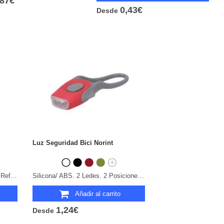
,87€
0,43€
Desde
Luz Seguridad Bici Norint
Poliéster 190T RPET. Ajustable. Reflectante.
Silicona/ ABS. 2 Ledes. 2 Posiciones de Luz, Fija e Intermitente. Pila Botón Incluida.
Añadir al carrito
1,24€
Desde