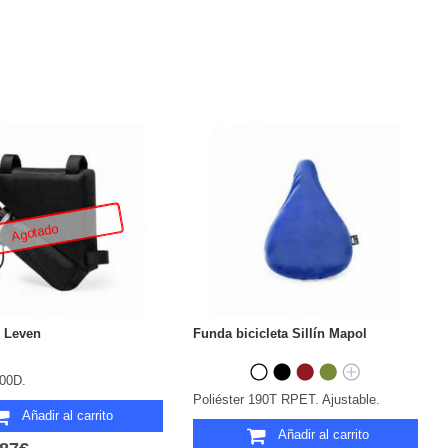
Agotado
i Leven
Funda bicicleta Sillín Mapol
600D.
Poliéster 190T RPET. Ajustable.
Añadir al carrito
Añadir al carrito