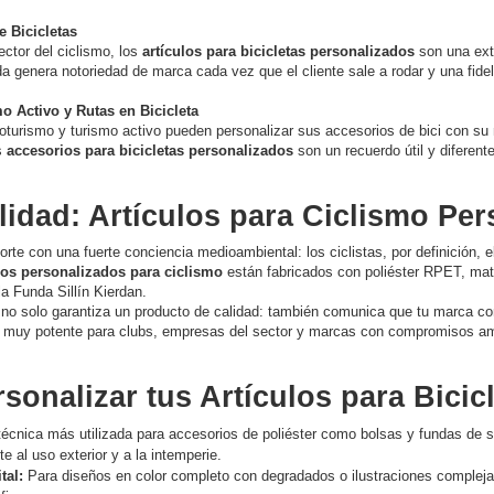
e Bicicletas
ctor del ciclismo, los
artículos para bicicletas personalizados
son una exte
nda genera notoriedad de marca cada vez que el cliente sale a rodar y una fide
 Activo y Rutas en Bicicleta
turismo y turismo activo pueden personalizar sus accesorios de bici con su m
s
accesorios para bicicletas personalizados
son un recuerdo útil y diferente
lidad: Artículos para Ciclismo Pe
orte con una fuerte conciencia medioambiental: los ciclistas, por definición, e
los personalizados para ciclismo
están fabricados con poliéster RPET, materi
la Funda Sillín Kierdan.
no solo garantiza un producto de calidad: también comunica que tu marca com
l muy potente para clubs, empresas del sector y marcas con compromisos am
onalizar tus Artículos para Bicic
técnica más utilizada para accesorios de poliéster como bolsas y fundas de sil
e al uso exterior y a la intemperie.
tal:
Para diseños en color completo con degradados o ilustraciones complejas