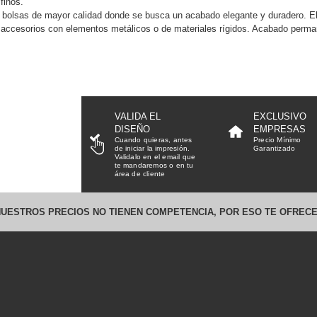
finos.
 bolsas de mayor calidad donde se busca un acabado elegante y duradero. El 
 accesorios con elementos metálicos o de materiales rígidos. Acabado perm
VALIDA EL
EXCLUSIVO
DISEÑO
EMPRESAS
Cuando quieras, antes
Precio Mínimo
de iniciar la impresión.
Garantizado
Validalo en el email que
te mandaremos o en tu
área de cliente
UESTROS PRECIOS NO TIENEN COMPETENCIA, POR ESO TE OFRECE