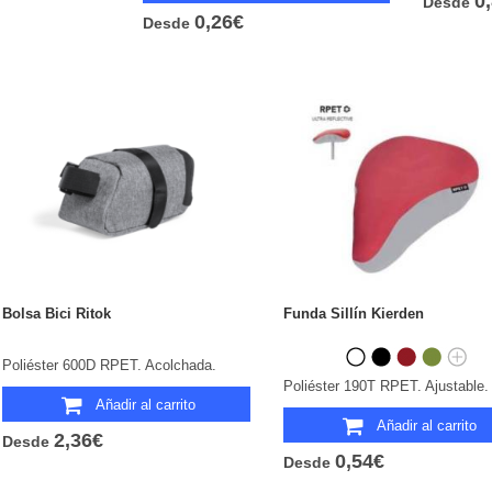
0
Desde
0,26€
Desde
Bolsa Bici Ritok
Funda Sillín Kierden
Poliéster 600D RPET. Acolchada.
Añadir al carrito
Añadir al carrito
2,36€
Desde
0,54€
Desde