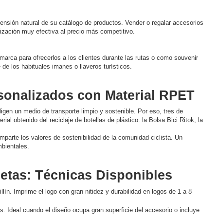
nsión natural de su catálogo de productos. Vender o regalar accesorios
lización muy efectiva al precio más competitivo.
arca para ofrecerlos a los clientes durante las rutas o como souvenir
 de los habituales imanes o llaveros turísticos.
rsonalizados con Material RPET
ligen un medio de transporte limpio y sostenible. Por eso, tres de
al obtenido del reciclaje de botellas de plástico: la Bolsa Bici Ritok, la
parte los valores de sostenibilidad de la comunidad ciclista. Un
bientales.
letas: Técnicas Disponibles
lín. Imprime el logo con gran nitidez y durabilidad en logos de 1 a 8
. Ideal cuando el diseño ocupa gran superficie del accesorio o incluye