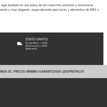
logo bordado en una bolsa de bici transmite premium y resistencia.
anente y muy elegante, especialmente para luces y elementos de ABS o
ENVÍO GRATIS
En pedidos > 129€
(Península) y 226€
(Baleares)
MOS EL PRECIO MÍNIMO GARANTIZADO ¡DISFRÚTALO!