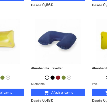
0,86€
0
Desde
Desde
Almohadilla Traveller
Almohadi
Microfibra.
PVC.
al carrito
Añadir al carrito
0,48€
0
Desde
Desde