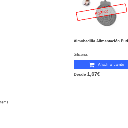
Agotado
Almohadilla Alimentación Pud
Silicona.
Añadir al carrito
1,67€
Desde
items