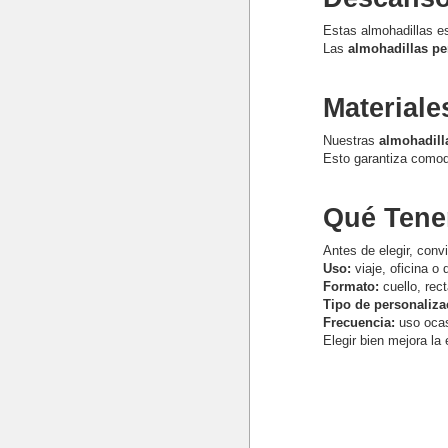
Estas almohadillas e
Las
almohadillas pe
Material
Nuestras
almohadill
Esto garantiza comod
Qué Tener
Antes de elegir, convi
Uso:
viaje, oficina o
Formato:
cuello, rec
Tipo de personaliza
Frecuencia:
uso ocasi
Elegir bien mejora la