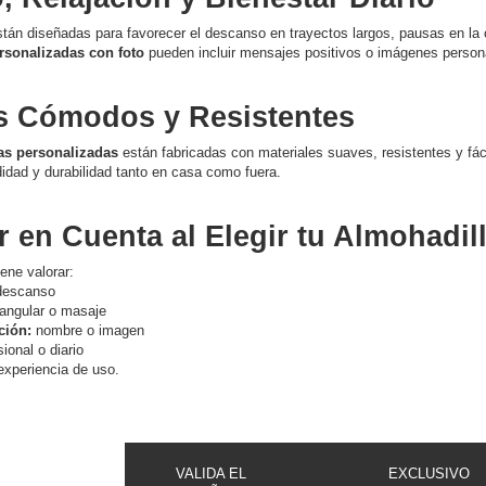
stán diseñadas para favorecer el descanso en trayectos largos, pausas en la
rsonalizadas con foto
pueden incluir mensajes positivos o imágenes persona
es Cómodos y Resistentes
as personalizadas
están fabricadas con materiales suaves, resistentes y fác
idad y durabilidad tanto en casa como fuera.
 en Cuenta al Elegir tu Almohadil
ene valorar:
 descanso
tangular o masaje
ción:
nombre o imagen
onal o diario
 experiencia de uso.
VALIDA EL
EXCLUSIVO