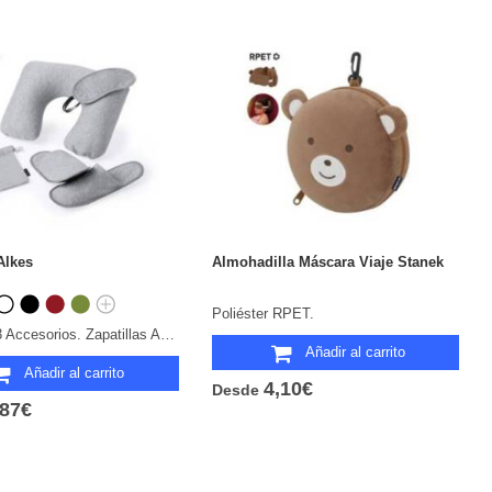
Alkes
Almohadilla Máscara Viaje Stanek
Poliéster RPET.
Poliéster. 3 Accesorios. Zapatillas Antideslizantes. Talla Única 36-43. Funda Poliéster RPET.
Añadir al carrito
Añadir al carrito
4,10€
Desde
,87€