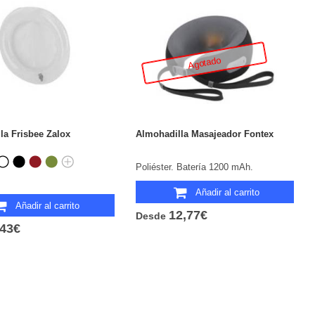
Agotado
la Frisbee Zalox
Almohadilla Masajeador Fontex
Poliéster. Batería 1200 mAh.
Añadir al carrito
Añadir al carrito
12,77€
Desde
,43€