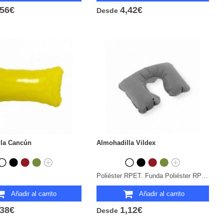
,56€
4,42€
Desde
lla Cancún
Almohadilla Vildex
Poliéster RPET. Funda Poliéster RPET.
Añadir al carrito
Añadir al carrito
,38€
1,12€
Desde