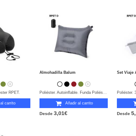
Almohadilla Balum
Set Viaje 
éster RPET.
Poliéster. Autoinflable. Funda Poliéster RPET.
al carrito
Añadir al carrito
3,01€
5
Desde
Desde