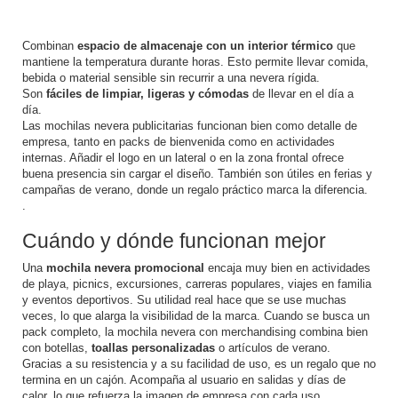
Combinan
espacio de almacenaje con un interior térmico
que
mantiene la temperatura durante horas. Esto permite llevar comida,
bebida o material sensible sin recurrir a una nevera rígida.
Son
fáciles de limpiar, ligeras y cómodas
de llevar en el día a
día.
Las
mochilas nevera publicitarias
funcionan bien como detalle de
empresa, tanto en packs de bienvenida como en actividades
internas. Añadir el logo en un lateral o en la zona frontal ofrece
buena presencia sin cargar el diseño. También son útiles en ferias y
campañas de verano, donde un regalo práctico marca la diferencia.
.
Cuándo y dónde funcionan mejor
Una
mochila nevera promocional
encaja muy bien en actividades
de playa, picnics, excursiones, carreras populares, viajes en familia
y eventos deportivos. Su utilidad real hace que se use muchas
veces, lo que alarga la visibilidad de la marca. Cuando se busca un
pack completo, la
mochila nevera con merchandising
combina bien
con botellas,
toallas personalizadas
o artículos de verano.
Gracias a su resistencia y a su facilidad de uso, es un regalo que no
termina en un cajón. Acompaña al usuario en salidas y días de
calor, lo que refuerza la imagen de empresa con cada uso.