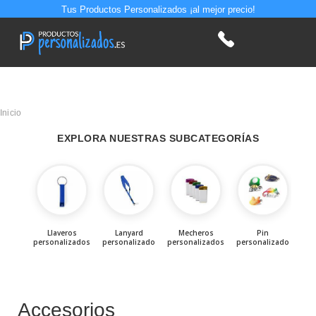
Tus Productos Personalizados ¡al mejor precio!
Inicio
EXPLORA NUESTRAS SUBCATEGORÍAS
Llaveros
Lanyard
Mecheros
Pin
Ac
personalizados
personalizado
personalizados
personalizado
per
Accesorios