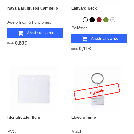
Navaja Multiusos Campello
Lanyard Neck
Acero Inox. 6 Funciones.
Poliéster.
Añadir al carrito
Añadir al carrito
0,80€
Desde
0,11€
Desde
Agotado
Identificador Ifem
Llavero Inmo
PVC.
Metal.