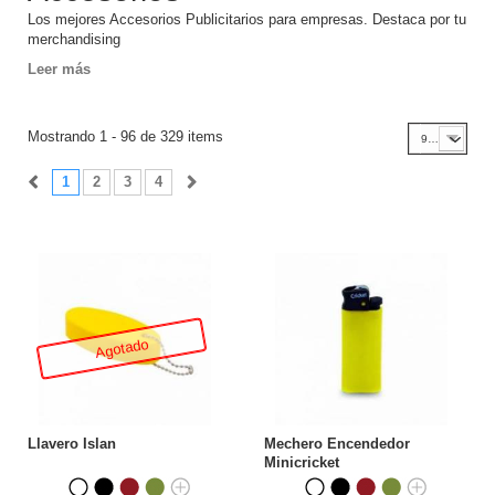
Los mejores Accesorios Publicitarios para empresas. Destaca por tu
merchandising
Leer más
Mostrando 1 - 96 de 329 items
96
1
2
3
4
Agotado
Llavero Islan
Mechero Encendedor
Minicricket