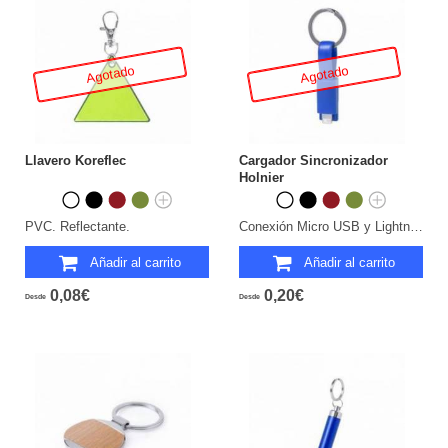
Agotado
Agotado
Llavero Koreflec
Cargador Sincronizador
Holnier
PVC. Reflectante.
Conexión Micro USB y Lightning.
Añadir al carrito
Añadir al carrito
0,08€
0,20€
Desde
Desde