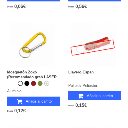
0,06€
0,56€
Desde
Desde
Agotado
Mosquetón Zoko
Llavero Espan
(Recomendado grab LASER
pintura salta en...
Polipiel/ Poliéster.
Aluminio.
Añadir al carrito
Añadir al carrito
0,15€
Desde
0,12€
Desde