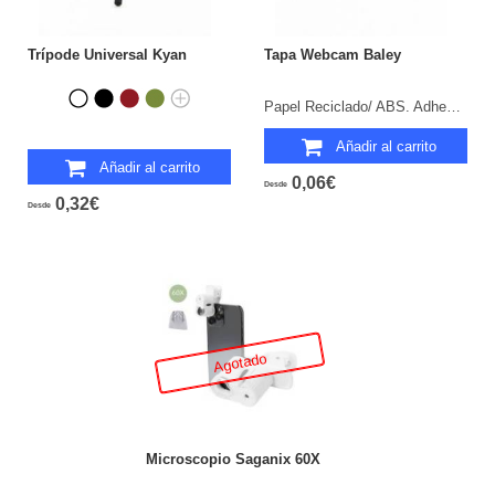
Trípode Universal Kyan
Tapa Webcam Baley
Papel Reciclado/ ABS. Adhesivo.
Añadir al carrito
Añadir al carrito
0,06€
Desde
0,32€
Desde
Agotado
Microscopio Saganix 60X