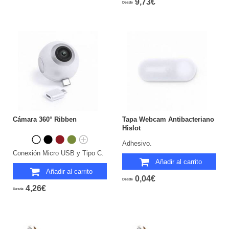
9,73€
Desde
Cámara 360° Ribben
Tapa Webcam Antibacteriano
Hislot
Adhesivo.
Conexión Micro USB y Tipo C.
Añadir al carrito
Añadir al carrito
0,04€
Desde
4,26€
Desde