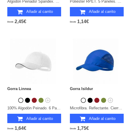
Algodón Peinado/ Spandex. 6 Paneles. Ajustable Elástico.
Poliéster RPET. 5 Paneles. Cierre Velcro.
Añadir al carrito
Añadir al carrito
2,45€
1,14€
Desde
Desde
Gorra Linnea
Gorra Isildur
100% Algodón Peinado. 6 Paneles. Cierre Hebilla.
Microfibra. Reflectante. Cierre Velcro.
Añadir al carrito
Añadir al carrito
1,64€
1,75€
Desde
Desde