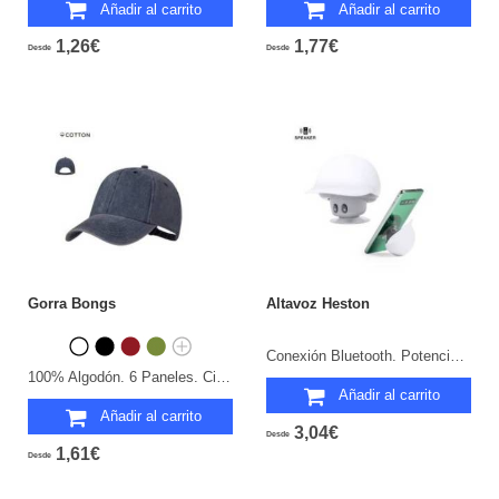
Añadir al carrito
Añadir al carrito
1,26€
1,77€
Desde
Desde
Gorra Bongs
Altavoz Heston
Conexión Bluetooth. Potencia Sonido 3W. Batería 200 mAh.
100% Algodón. 6 Paneles. Cierre Hebilla.
Añadir al carrito
Añadir al carrito
3,04€
Desde
1,61€
Desde