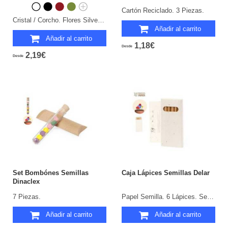
Cartón Reciclado. 3 Piezas.
Cristal / Corcho. Flores Silvestres.
Añadir al carrito
Añadir al carrito
1,18€
Desde
2,19€
Desde
Set Bombónes Semillas
Caja Lápices Semillas Delar
Dinaclex
7 Piezas.
Papel Semilla. 6 Lápices. Semillas de Petunia Incluidas. Flores Colores Surtidos.
Añadir al carrito
Añadir al carrito