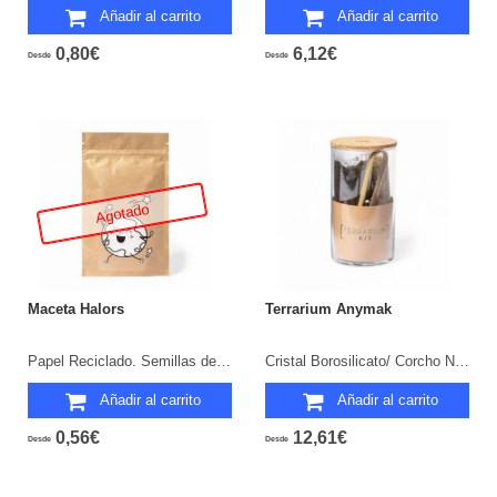
Añadir al carrito
Añadir al carrito
0,80€
6,12€
Desde
Desde
Agotado
Maceta Halors
Terrarium Anymak
Papel Reciclado. Semillas de Capuchina y 6 Ceras Incluidas.
Cristal Borosilicato/ Corcho Natural. Semillas de Cactus Incluidas.
Añadir al carrito
Añadir al carrito
0,56€
12,61€
Desde
Desde