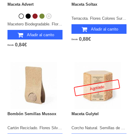
Maceta Advert
Maceta Soltax
Terracota. Flores Colores Surtidos. 5-8 Semillas de Petunia Incluidas.
Macetero Biodegradable. Flores Colores Surtidos. 5-8 Semillas de Petunia Incluidas.
Añadir al carrito
Añadir al carrito
0,88€
Desde
0,84€
Desde
Agotado
Bombón Semillas Mussox
Maceta Gulytel
Cartón Reciclado. Flores Silvestres.
Corcho Natural. Semillas de Pino Incluidas.