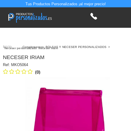
Tus Productos Personalizados ¡al mejor precio!
Inicio
>
Complementos: BOLSAS Y NECESER PERSONALIZADOS
>
Neceser personalizado
Neceser Iriam
NECESER IRIAM
Ref:
MKO5064
(0)