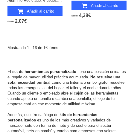
Aluminio Reciclado. 4 Ledes. 6 Acessorios. Pilas Botón Incluidas.
Añadir al carrito
Añadir al carrito
4,38€
Desde
2,07€
Desde
Mostrando 1 - 16 de 16 items
El
set de herramientas personalizado
tiene una posición única: es
el regalo de mayor utilidad práctica acumulada.
No resuelve una
sola necesidad puntual
como una linterna o un bolígrafo: resuelve
todas las emergencias del hogar, el taller y el coche durante años.
Cuando un cliente o empleado abre el cajón de las herramientas,
cuando aprieta un tornillo o cambia una bombilla, el logo de tu
empresa está en ese momento de utilidad máxima.
Además, nuestro catálogo de
kits de herramientas
personalizados
es uno de los más creativos y variados del
mercado: sets con forma de moto y de coche para el sector
automóvil, sets en bambú y corcho para empresas con valores