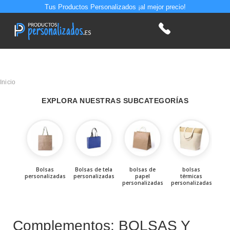
Tus Productos Personalizados ¡al mejor precio!
Inicio
EXPLORA NUESTRAS SUBCATEGORÍAS
Bolsas
Bolsas de tela
bolsas de
bolsas
personalizadas
personalizadas
papel
térmicas
per
personalizadas
personalizadas
par
Complementos: BOLSAS Y