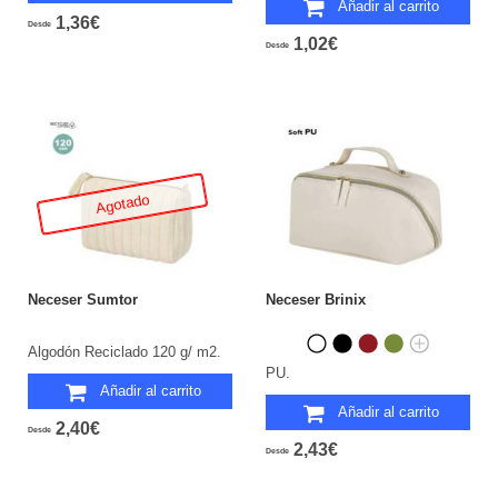
Añadir al carrito
1,36€
Desde
1,02€
Desde
Agotado
Neceser Sumtor
Neceser Brinix
Algodón Reciclado 120 g/ m2.
PU.
Añadir al carrito
Añadir al carrito
2,40€
Desde
2,43€
Desde