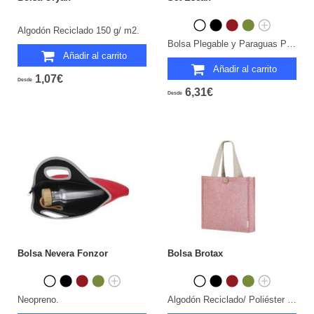
Algodón Reciclado 150 g/ m2.
Bolsa Plegable y Paraguas Pongee 190T RPET. Varillas Fibra de Vidrio. 21". Sistema Antiviento.
Añadir al carrito
Añadir al carrito
1,07€
Desde
6,31€
Desde
Bolsa Nevera Fonzor
Bolsa Brotax
Neopreno.
Algodón Reciclado/ Poliéster RPET 300 g/ m2.