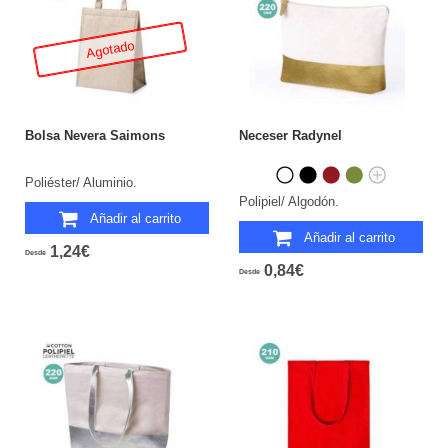
Agotado
Bolsa Nevera Saimons
Neceser Radynel
Poliéster/ Aluminio.
Polipiel/ Algodón.
Añadir al carrito
Añadir al carrito
1,24€
Desde
0,84€
Desde