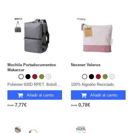
Mochila Portadocumentos
Neceser Velerox
Makarzur
Poliéster 600D RPET. Bolsillo Acolchado para Portátil. Parte Trasera y Cintas Acolchadas.
100% Algodón Reciclado.
Añadir al carrito
Añadir al carrito
7,77€
0,78€
Desde
Desde