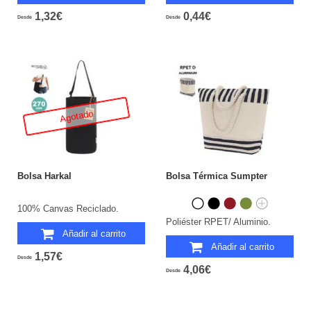
1,32€
0,44€
Desde
Desde
Agotado
Bolsa Harkal
Bolsa Térmica Sumpter
100% Canvas Reciclado.
Poliéster RPET/ Aluminio.
Añadir al carrito
Añadir al carrito
1,57€
Desde
4,06€
Desde