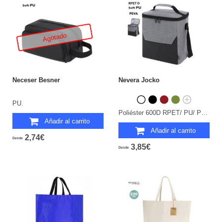
Agotado
Neceser Besner
Nevera Jocko
PU.
Poliéster 600D RPET/ PU/ PEVA.
Añadir al carrito
Añadir al carrito
2,74€
Desde
3,85€
Desde