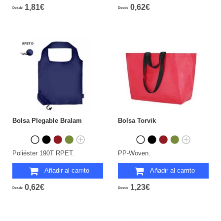
1,81€
0,62€
Desde
Desde
Bolsa Plegable Bralam
Bolsa Torvik
Poliéster 190T RPET.
PP-Woven.
Añadir al carrito
Añadir al carrito
0,62€
1,23€
Desde
Desde