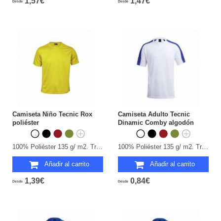
1,57€
1,47€
Desde
Desde
Camiseta Niño Tecnic Rox
Camiseta Adulto Tecnic
poliéster
Dinamic Comby algodón
100% Poliéster 135 g/ m2. Transpirable. Tallas: 4-5, 6-8, 10-12.
100% Poliéster 135 g/ m2. Transpirable. Tallas: S, M, L, XL, XXL.
Añadir al carrito
Añadir al carrito
1,39€
0,84€
Desde
Desde