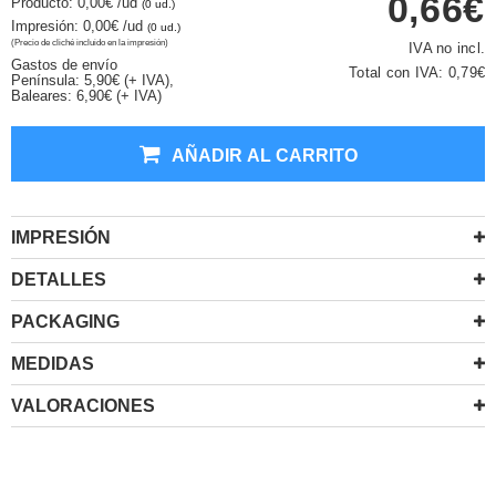
0,66€
Producto: 0,00€
/ud
(0 ud.)
Impresión: 0,00€
/ud
(0 ud.)
(Precio de cliché incluido en la impresión)
IVA no incl.
Gastos de envío
Total con IVA:
0,79€
Península: 5,90€ (+ IVA),
Baleares: 6,90€ (+ IVA)
AÑADIR AL CARRITO
IMPRESIÓN
DETALLES
PACKAGING
MEDIDAS
VALORACIONES