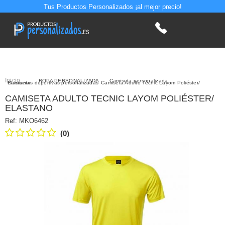
Tus Productos Personalizados ¡al mejor precio!
Inicio
>
ROPA PERSONALIZADA
>
Camiseta personalizada
>
Camisetas deportivas personalizadas
Camiseta Adulto Tecnic Layom Poliéster/ Elastano
CAMISETA ADULTO TECNIC LAYOM POLIÉSTER/
ELASTANO
Ref:
MKO6462
(0)