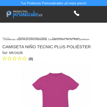
Tus Productos Personalizados ¡al mejor precio!
Inicio
>
ROPA PERSONALIZADA
>
Camiseta personalizada
>
Camisetas deportivas personalizadas
Camiseta Niño Tecnic Plus poliéster
CAMISETA NIÑO TECNIC PLUS POLIÉSTER
Ref:
MKO4185
(0)