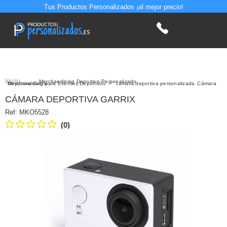
Tus Productos Personalizados ¡al mejor precio!
Inicio
>
Merchandising Deportivo Personalizado
>
Merchandising para Eventos Deportivos
Cámara Deportiva Garrix
>
camara deportiva personalizada
CÁMARA DEPORTIVA GARRIX
Ref:
MKO5528
(0)