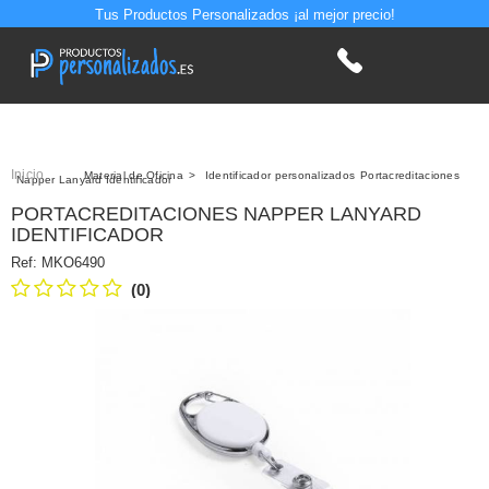
Tus Productos Personalizados ¡al mejor precio!
Inicio
>
Material de Oficina
>
Identificador personalizados
Portacreditaciones
Napper Lanyard Identificador
PORTACREDITACIONES NAPPER LANYARD
IDENTIFICADOR
Ref:
MKO6490
(0)