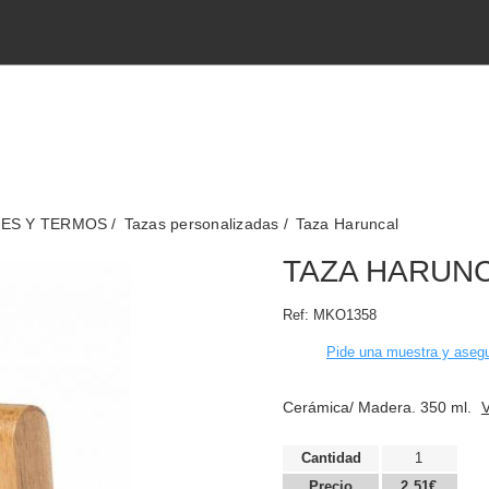
TES Y TERMOS
Tazas personalizadas
Taza Haruncal
TAZA HARUN
Ref:
MKO1358
Pide una muestra y asegu
Cerámica/ Madera. 350 ml.
V
Cantidad
1
Precio
2,51€