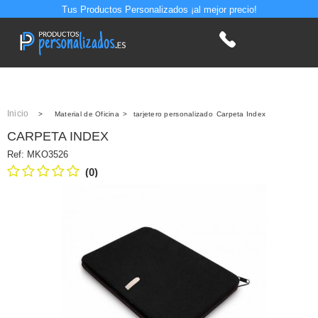
Tus Productos Personalizados ¡al mejor precio!
Inicio
>
Material de Oficina
>
tarjetero personalizado
Carpeta Index
CARPETA INDEX
Ref:
MKO3526
(0)