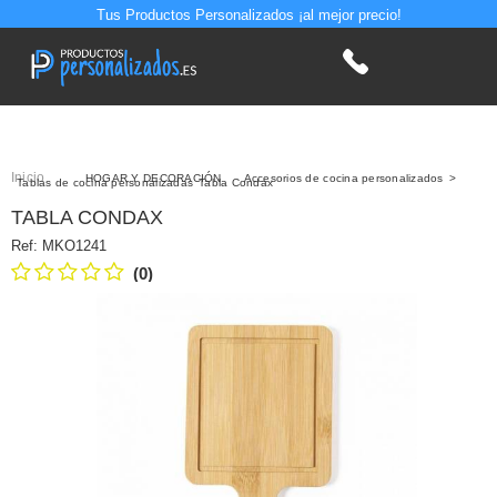
Tus Productos Personalizados ¡al mejor precio!
Inicio
>
HOGAR Y DECORACIÓN
>
Accesorios de cocina personalizados
>
Tablas de cocina personalizadas
Tabla Condax
TABLA CONDAX
Ref:
MKO1241
(0)