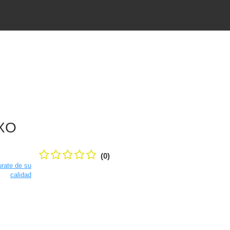
XO
(0)
rate de su
calidad