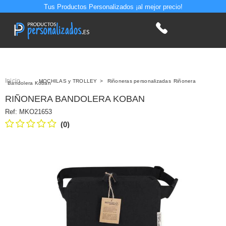
Tus Productos Personalizados ¡al mejor precio!
Inicio
>
MOCHILAS y TROLLEY
>
Riñoneras personalizadas
Riñonera
Bandolera Koban
RIÑONERA BANDOLERA KOBAN
Ref:
MKO21653
(0)