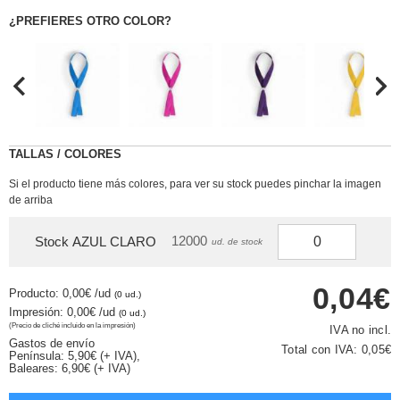
¿PREFIERES OTRO COLOR?
TALLAS / COLORES
Si el producto tiene más colores, para ver su stock puedes pinchar la imagen
de arriba
12000
Stock AZUL CLARO
ud. de stock
0,04€
Producto: 0,00€
/ud
(0 ud.)
Impresión: 0,00€
/ud
(0 ud.)
(Precio de cliché incluido en la impresión)
IVA no incl.
Gastos de envío
Total con IVA:
0,05€
Península: 5,90€ (+ IVA),
Baleares: 6,90€ (+ IVA)