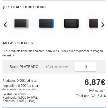
¿PREFIERES OTRO COLOR?
TALLAS / COLORES
Si el producto tiene más colores, para ver su stock puedes pinchar la imagen
de arriba
8468
Stock PLATEADO
ud. de stock
6,87€
Producto: 0,00€
/ud
(0 ud.)
Impresión: 0,00€
/ud
(0 ud.)
(Precio de cliché incluido en la impresión)
IVA no incl.
Gastos de envío
Total con IVA:
8,31€
Península: 5,90€ (+ IVA),
Baleares: 6,90€ (+ IVA)