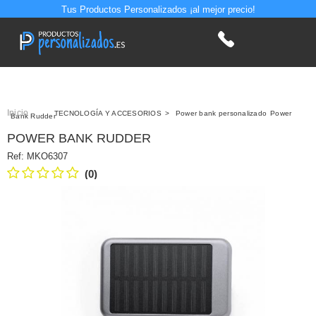
Tus Productos Personalizados ¡al mejor precio!
Inicio
>
TECNOLOGÍA Y ACCESORIOS
>
Power bank personalizado
Power
Bank Rudder
POWER BANK RUDDER
Ref:
MKO6307
(0)