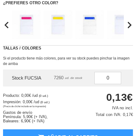
¿PREFIERES OTRO COLOR?
TALLAS / COLORES
Si el producto tiene más colores, para ver su stock puedes pinchar la imagen
de arriba
7260
Stock FUCSIA
ud. de stock
0,13€
Producto: 0,00€
/ud
(0 ud.)
Impresión: 0,00€
/ud
(0 ud.)
(Precio de cliché incluido en la impresión)
IVA no incl.
Gastos de envío
Total con IVA:
0,17€
Península: 5,90€ (+ IVA),
Baleares: 6,90€ (+ IVA)