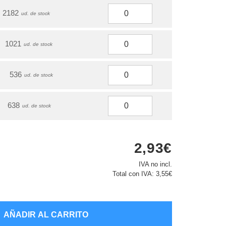
2182
ud. de stock
1021
ud. de stock
536
ud. de stock
638
ud. de stock
2,93€
IVA no incl.
Total con IVA:
3,55€
AÑADIR AL CARRITO