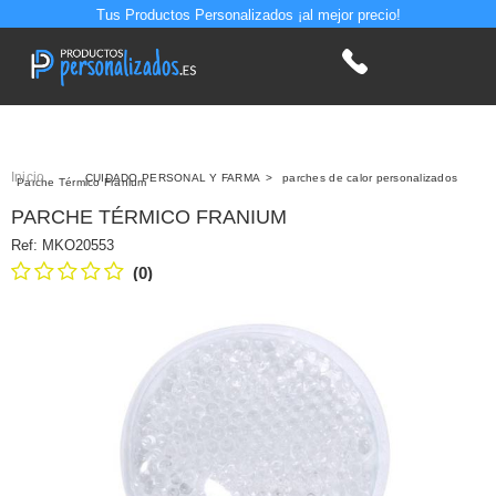
Tus Productos Personalizados ¡al mejor precio!
Inicio
>
CUIDADO PERSONAL Y FARMA
>
parches de calor personalizados
Parche Térmico Franium
PARCHE TÉRMICO FRANIUM
Ref:
MKO20553
(0)