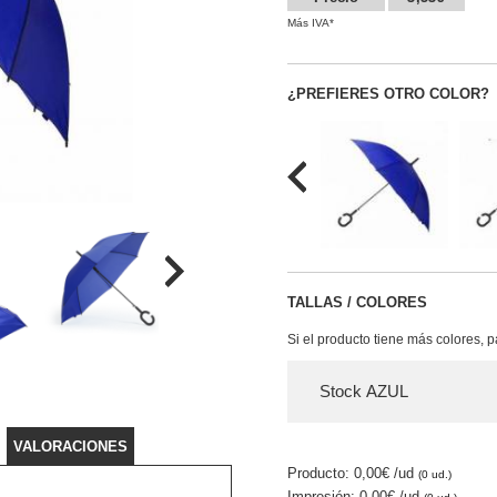
Más IVA*
¿PREFIERES OTRO COLOR?
TALLAS / COLORES
Si el producto tiene más colores, 
Stock AZUL
VALORACIONES
Producto: 0,00€
/ud
(0 ud.)
Impresión: 0,00€
/ud