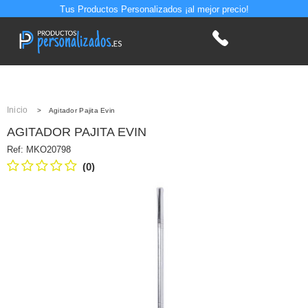
Tus Productos Personalizados ¡al mejor precio!
Inicio
>
Agitador Pajita Evin
AGITADOR PAJITA EVIN
Ref:
MKO20798
(0)