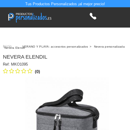
Tus Productos Personalizados ¡al mejor precio!
Inicio
>
VERANO Y PLAYA: accesorios personalizados
>
Nevera personalizada
Nevera Elendil
NEVERA ELENDIL
Ref:
MKO1095
(0)