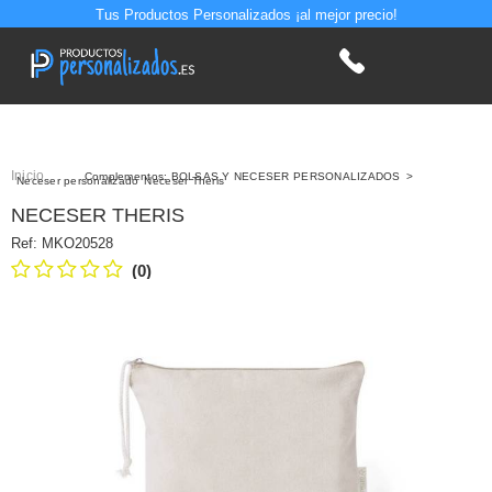
Tus Productos Personalizados ¡al mejor precio!
Inicio
>
Complementos: BOLSAS Y NECESER PERSONALIZADOS
>
Neceser personalizado
Neceser Theris
NECESER THERIS
Ref:
MKO20528
(0)