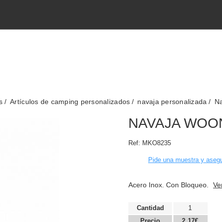
s
Artículos de camping personalizados
navaja personalizada
N
NAVAJA WOO
Ref:
MKO8235
Pide una muestra y asegu
Acero Inox. Con Bloqueo.
Ve
Cantidad
1
Precio
2,17€