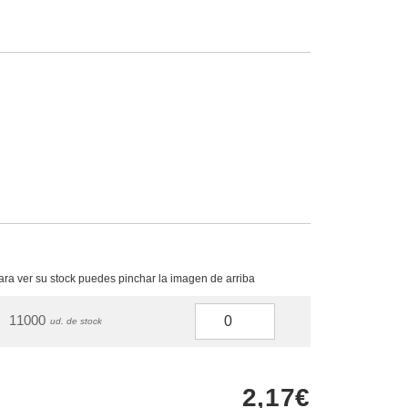
para ver su stock puedes pinchar la imagen de arriba
11000
ud. de stock
2,17€