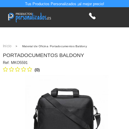
Tus Productos Personalizados ¡al mejor precio!
Inicio
>
Material de Oficina
Portadocumentos Baldony
PORTADOCUMENTOS BALDONY
Ref:
MKO5591
(0)