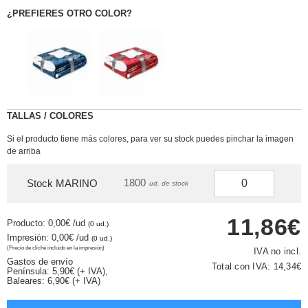
¿PREFIERES OTRO COLOR?
TALLAS / COLORES
Si el producto tiene más colores, para ver su stock puedes pinchar la imagen
de arriba
1800
Stock MARINO
ud. de stock
11,86€
Producto: 0,00€
/ud
(0 ud.)
Impresión: 0,00€
/ud
(0 ud.)
(Precio de cliché incluido en la impresión)
IVA no incl.
Gastos de envío
Total con IVA:
14,34€
Península: 5,90€ (+ IVA),
Baleares: 6,90€ (+ IVA)