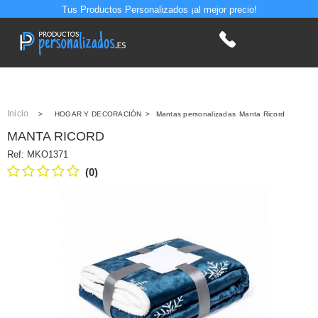
Tus Productos Personalizados ¡al mejor precio!
Inicio
>
HOGAR Y DECORACIÓN
>
Mantas personalizadas
Manta Ricord
MANTA RICORD
Ref:
MKO1371
(0)