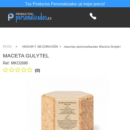
Tus Productos Personalizados ¡al mejor precio!
Inicio
>
HOGAR Y DECORACIÓN
>
macetas personalizadas
Maceta Gulytel
MACETA GULYTEL
Ref:
MKO2690
(0)