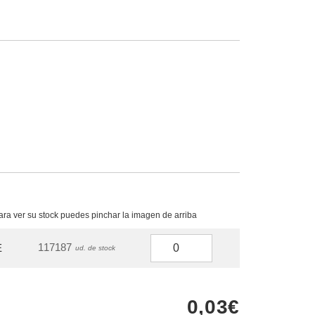
para ver su stock puedes pinchar la imagen de arriba
117187
E
ud. de stock
0,03€