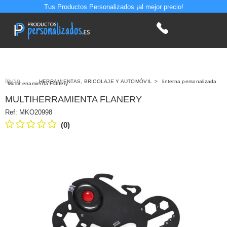
Tus Productos Personalizados ¡al mejor precio!
Inicio
>
HERRAMIENTAS, BRICOLAJE Y AUTOMÓVIL
>
linterna personalizada
Multiherramienta Flanery
MULTIHERRAMIENTA FLANERY
Ref:
MKO20998
(0)