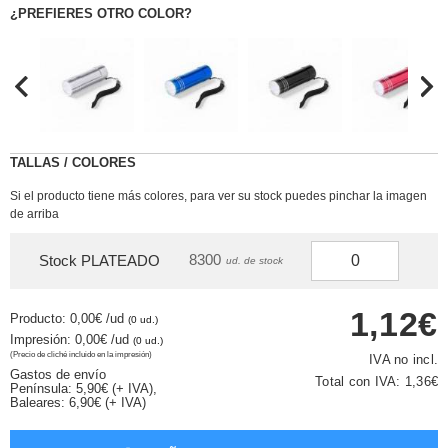
¿PREFIERES OTRO COLOR?
TALLAS / COLORES
Si el producto tiene más colores, para ver su stock puedes pinchar la imagen
de arriba
8300
Stock PLATEADO
ud. de stock
1,12€
Producto: 0,00€
/ud
(0 ud.)
Impresión: 0,00€
/ud
(0 ud.)
(Precio de cliché incluido en la impresión)
IVA no incl.
Gastos de envío
Total con IVA:
1,36€
Península: 5,90€ (+ IVA),
Baleares: 6,90€ (+ IVA)