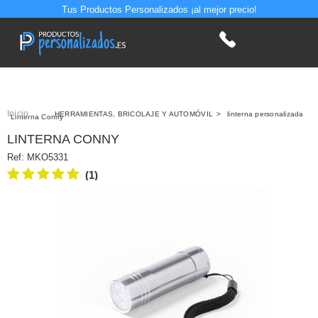
Tus Productos Personalizados ¡al mejor precio!
Inicio
>
HERRAMIENTAS, BRICOLAJE Y AUTOMÓVIL
>
linterna personalizada
Linterna Conny
LINTERNA CONNY
Ref:
MKO5331
(1)