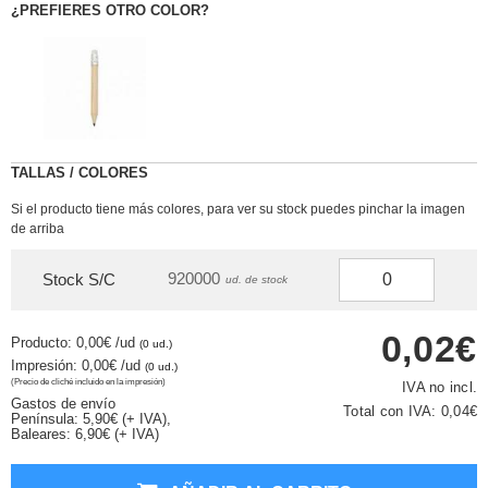
¿PREFIERES OTRO COLOR?
TALLAS / COLORES
Si el producto tiene más colores, para ver su stock puedes pinchar la imagen
de arriba
920000
Stock S/C
ud. de stock
0,02€
Producto: 0,00€
/ud
(0 ud.)
Impresión: 0,00€
/ud
(0 ud.)
(Precio de cliché incluido en la impresión)
IVA no incl.
Gastos de envío
Total con IVA:
0,04€
Península: 5,90€ (+ IVA),
Baleares: 6,90€ (+ IVA)