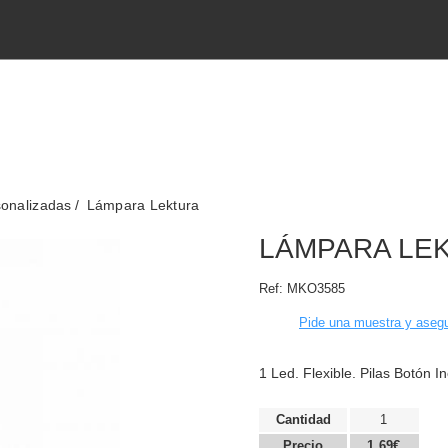
onalizadas
Lámpara Lektura
LÁMPARA LE
Ref:
MKO3585
Pide una muestra y asegu
1 Led. Flexible. Pilas Botón I
Cantidad
1
Precio
1,69€