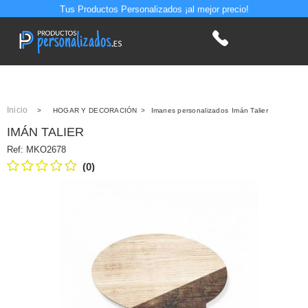
Tus Productos Personalizados ¡al mejor precio!
Inicio
>
HOGAR Y DECORACIÓN
>
Imanes personalizados
Imán Talier
IMÁN TALIER
Ref:
MKO2678
(0)