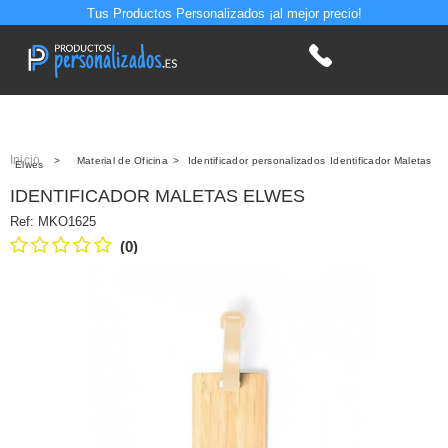
Tus Productos Personalizados ¡al mejor precio!
Inicio
>
Material de Oficina
>
Identificador personalizados
Identificador Maletas
Elwes
IDENTIFICADOR MALETAS ELWES
Ref:
MKO1625
(0)