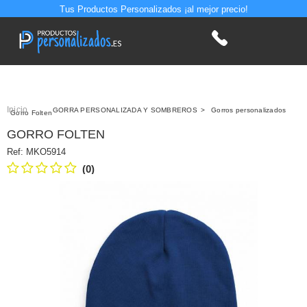
Tus Productos Personalizados ¡al mejor precio!
Inicio
>
GORRA PERSONALIZADA Y SOMBREROS
>
Gorros personalizados
Gorro Folten
GORRO FOLTEN
Ref:
MKO5914
(0)