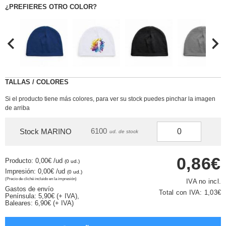
¿PREFIERES OTRO COLOR?
TALLAS / COLORES
Si el producto tiene más colores, para ver su stock puedes pinchar la imagen
de arriba
6100
Stock MARINO
ud. de stock
0,86€
Producto: 0,00€
/ud
(0 ud.)
Impresión: 0,00€
/ud
(0 ud.)
(Precio de cliché incluido en la impresión)
IVA no incl.
Gastos de envío
Total con IVA:
1,03€
Península: 5,90€ (+ IVA),
Baleares: 6,90€ (+ IVA)