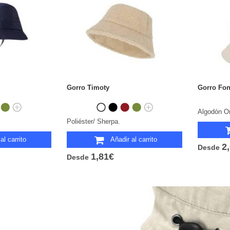
Gorro Timoty
Gorro Fon
Algodón O
Poliéster/ Sherpa.
al carrito
Añadir al carrito
2
Desde
1,81€
Desde