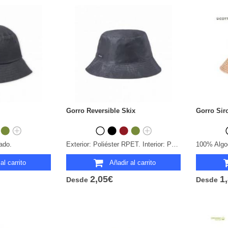
Gorro Reversible Skix
Gorro Sir
ado.
Exterior: Poliéster RPET. Interior: Polar Fleece. Anti-Pilling.
100% Algo
al carrito
Añadir al carrito
2,05€
1
Desde
Desde