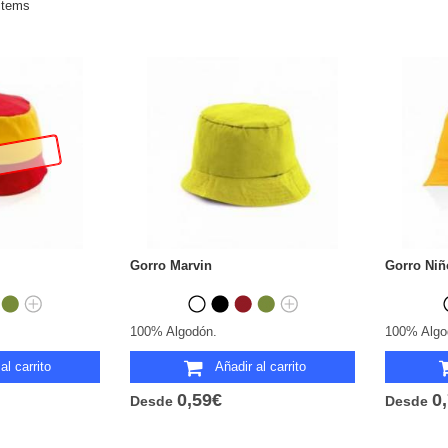
items
Gorro Marvin
Gorro Ni
100% Algodón.
100% Algo
al carrito
Añadir al carrito
0,59€
0
Desde
Desde