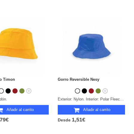
ño Timon
Gorro Reversible Nesy
dón.
Exterior: Nylon. Interior: Polar Fleece. Anti-Pilling.
Añadir al carrito
Añadir al carrito
,79€
1,51€
Desde