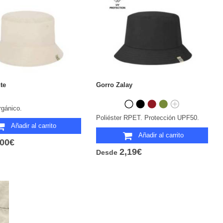
te
Gorro Zalay
rgánico.
Poliéster RPET. Protección UPF50.
Añadir al carrito
Añadir al carrito
,00€
2,19€
Desde