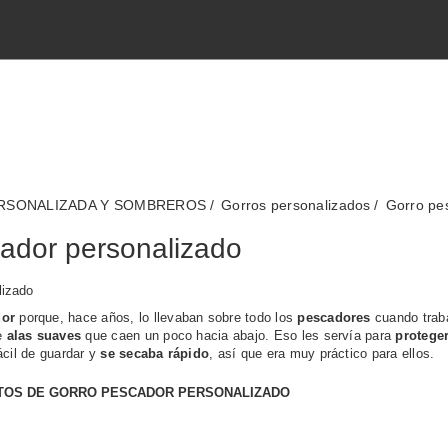
RSONALIZADA Y SOMBREROS
Gorros personalizados
Gorro pe
ador personalizado
lizado
dor
porque, hace años, lo llevaban sobre todo los
pescadores
cuando traba
ne
alas suaves
que caen un poco hacia abajo. Eso les servía para
proteger
ácil de guardar y
se secaba rápido
, así que era muy práctico para ellos.
TOS DE GORRO PESCADOR PERSONALIZADO