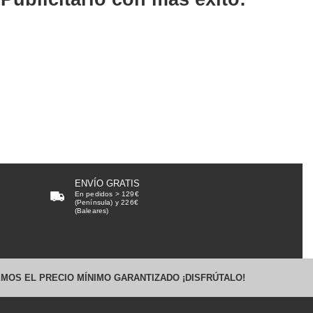
ENVÍO GRATIS
En pedidos > 129€
(Península) y 226€
(Baleares)
MOS EL PRECIO MÍNIMO GARANTIZADO ¡DISFRÚTALO!