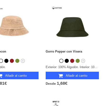
ocon
Gorro Pepper con Visera
dón.
Exterior: 100% Algodón. Interior: 100% Poliéster.
Añadir al carrito
Añadir al carrito
,81€
1,68€
Desde