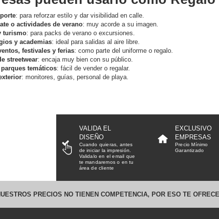
porte
: para reforzar estilo y dar visibilidad en calle.
ate o actividades de verano
: muy acorde a su imagen.
y turismo
: para packs de verano o excursiones.
gios y academias
: ideal para salidas al aire libre.
ntos, festivales y ferias
: como parte del uniforme o regalo.
de streetwear
: encaja muy bien con su público.
 parques temáticos
: fácil de vender o regalar.
xterior
: monitores, guías, personal de playa.
VALIDA EL
EXCLUSIVO
DISEÑO
EMPRESAS
Cuando quieras, antes
Precio Mínimo
de iniciar la impresión.
Garantizado
Validalo en el email que
te mandaremos o en tu
área de cliente
UESTROS PRECIOS NO TIENEN COMPETENCIA, POR ESO TE OFRECE