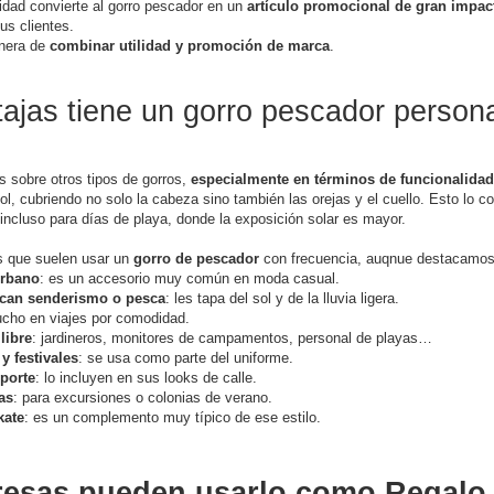
ilidad convierte al gorro pescador en un
artículo promocional de gran impac
us clientes.
nera de
combinar utilidad y promoción de marca
.
jas tiene un gorro pescador personal
s sobre otros tipos de gorros,
especialmente en términos de funcionalidad 
sol, cubriendo no solo la cabeza sino también las orejas y el cuello. Esto lo c
ncluso para días de playa, donde la exposición solar es mayor.
 que suelen usar un
gorro de pescador
con frecuencia, auqnue destacamos 
urbano
: es un accesorio muy común en moda casual.
ican senderismo o pesca
: les tapa del sol y de la lluvia ligera.
mucho en viajes por comodidad.
libre
: jardineros, monitores de campamentos, personal de playas…
y festivales
: se usa como parte del uniforme.
porte
: lo incluyen en sus looks de calle.
as
: para excursiones o colonias de verano.
kate
: es un complemento muy típico de ese estilo.
esas pueden usarlo como Regalo P