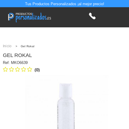
Tus Productos Personalizados ¡al mejor precio!
Inicio
>
Gel Rokal
GEL ROKAL
Ref:
MKO6639
(0)