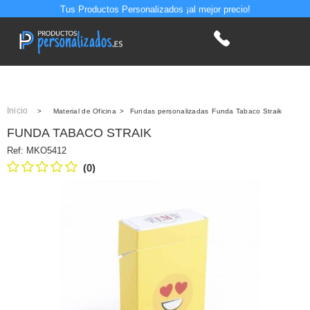
Tus Productos Personalizados ¡al mejor precio!
Inicio
>
Material de Oficina
>
Fundas personalizadas
Funda Tabaco Straik
FUNDA TABACO STRAIK
Ref:
MKO5412
(0)