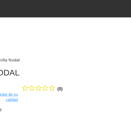
rilla Nodal
ODAL
(0)
rate de su
calidad
s