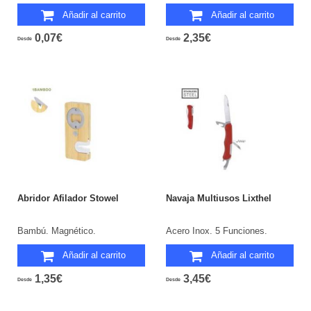
Añadir al carrito
Añadir al carrito
0,07€
2,35€
Desde
Desde
Abridor Afilador Stowel
Navaja Multiusos Lixthel
Bambú. Magnético.
Acero Inox. 5 Funciones.
Añadir al carrito
Añadir al carrito
1,35€
3,45€
Desde
Desde