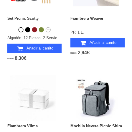
Set Picnic Scotty
Fiambrera Weaver
PP. 1 L.
Algodón. 12 Piezas. 2 Servicios.
Añadir al carrito
Añadir al carrito
2,94€
Desde
8,30€
Desde
Fiambrera Vilma
Mochila Nevera Picnic Shira