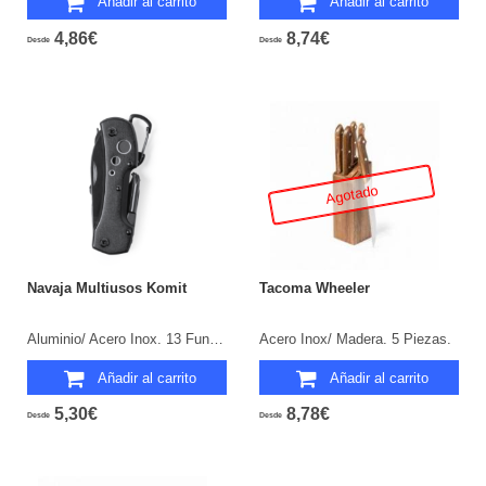
Añadir al carrito
Añadir al carrito
4,86€
8,74€
Desde
Desde
Agotado
Navaja Multiusos Komit
Tacoma Wheeler
Aluminio/ Acero Inox. 13 Funciones.
Acero Inox/ Madera. 5 Piezas.
Añadir al carrito
Añadir al carrito
5,30€
8,78€
Desde
Desde