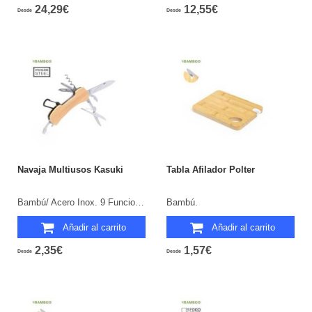
24,29€
12,55€
Desde
Desde
Navaja Multiusos Kasuki
Tabla Afilador Polter
Bambú/ Acero Inox. 9 Funciones.
Bambú.
Añadir al carrito
Añadir al carrito
2,35€
1,57€
Desde
Desde