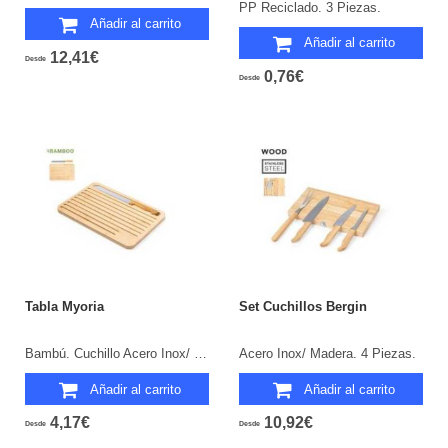
PP Reciclado. 3 Piezas.
Añadir al carrito
Añadir al carrito
12,41€
Desde
0,76€
Desde
Tabla Myoria
Set Cuchillos Bergin
Bambú. Cuchillo Acero Inox/ Bambú Incluido.
Acero Inox/ Madera. 4 Piezas.
Añadir al carrito
Añadir al carrito
4,17€
10,92€
Desde
Desde