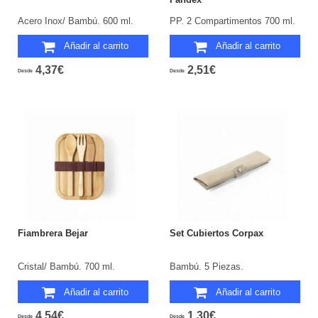
Acero Inox/ Bambú. 600 ml.
PP. 2 Compartimentos 700 ml.
Añadir al carrito
Añadir al carrito
4,37€
2,51€
Desde
Desde
Fiambrera Bejar
Set Cubiertos Corpax
Cristal/ Bambú. 700 ml.
Bambú. 5 Piezas.
Añadir al carrito
Añadir al carrito
4,54€
1,30€
Desde
Desde