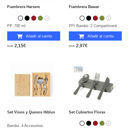
Fiambrera Harxem
Fiambrera Bawar
PP. 700 ml.
PP/ Bambú. 2 Compartimentos 700 ml.
Añadir al carrito
Añadir al carrito
2,15€
2,97€
Desde
Desde
Set Vinos y Quesos Hiblux
Set Cubiertos Florax
Bambú. 4 Accesorios.