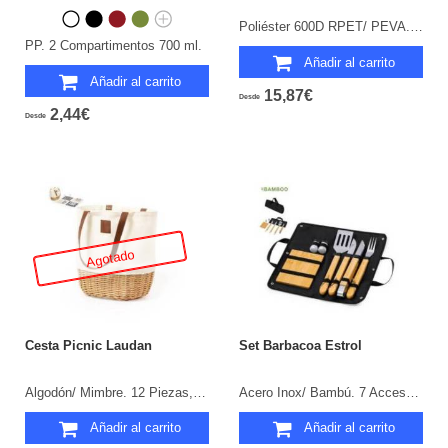
Poliéster 600D RPET/ PEVA. 10 Piezas. 2 Servicios. Parte Trasera y Cintas Acolchadas.
PP. 2 Compartimentos 700 ml.
Añadir al carrito
Añadir al carrito
15,87€
Desde
2,44€
Desde
Agotado
Cesta Picnic Laudan
Set Barbacoa Estrol
Algodón/ Mimbre. 12 Piezas, 2 Servicios.
Acero Inox/ Bambú. 7 Accesorios. Funda Poliéster.
Añadir al carrito
Añadir al carrito